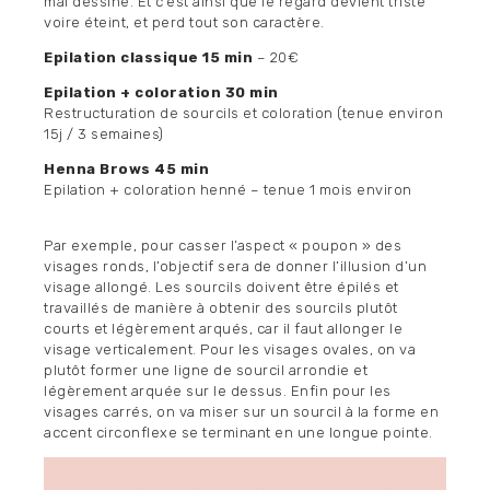
mal dessiné. Et c’est ainsi que le regard devient triste
voire éteint, et perd tout son caractère.
Epilation classique 15 min
– 20€
Epilation + coloration 30 min
Restructuration de sourcils et coloration (tenue environ
15j / 3 semaines)
Henna Brows 45 min
Epilation + coloration henné – tenue 1 mois environ
Par exemple, pour casser l’aspect « poupon » des
visages ronds, l’objectif sera de donner l’illusion d’un
visage allongé. Les sourcils doivent être épilés et
travaillés de manière à obtenir des sourcils plutôt
courts et légèrement arqués, car il faut allonger le
visage verticalement. Pour les visages ovales, on va
plutôt former une ligne de sourcil arrondie et
légèrement arquée sur le dessus. Enfin pour les
visages carrés, on va miser sur un sourcil à la forme en
accent circonflexe se terminant en une longue pointe.