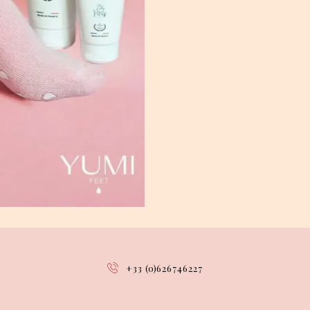
+33 (0)626746227