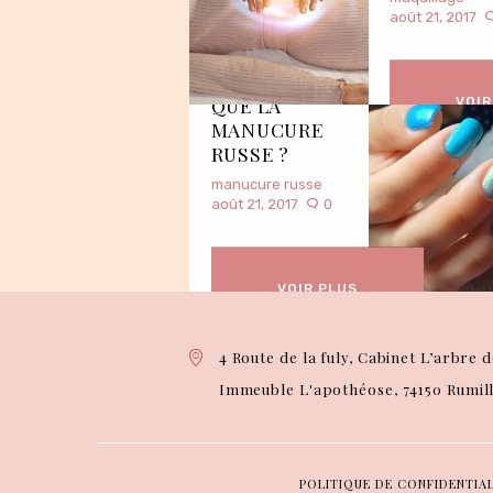
août 21, 2017
QU’EST-CE
QUE LA
VOIR
MANUCURE
RUSSE ?
manucure russe
août 21, 2017
0
VOIR PLUS
4 Route de la fuly, Cabinet L’arbre d
Immeuble L'apothéose, 74150 Rumil
POLITIQUE DE CONFIDENTIA