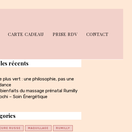
CARTE CADEAU
PRISE RDV
CONTACT
cles récents
e plus vert : une philosophie, pas une
dance
 bienfaits du massage prénatal Rumilly
ochi – Soin Énergétique
gories
CURE RUSSE
MAQUILLAGE
RUMILLY