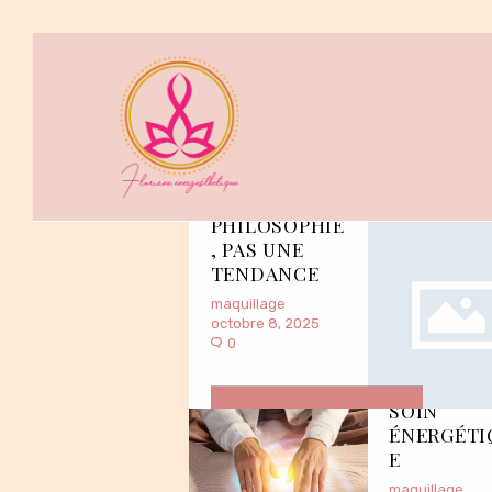
VIVRE PLUS
VERT : UNE
PHILOSOPHIE
, PAS UNE
TENDANCE
maquillage
octobre 8, 2025
0
LAHOCHI 
SOIN
VOIR PLUS
ÉNERGÉTI
E
maquillage